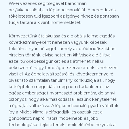
Wi-Fi vezérlés segítségével bárhonnan
be-/kikapcsolhatja a légkondicionálóját. A berendezés
tökéletesen tud igazodni az igényeinkhez és pontosan
tudja tartani a kívánt hőmérsékletet.
Környezetünk átalakulása és a globális felmelegedés
következményeként nehezen vagyunk képesek
tolerálni a nyári hőséget , amely az utóbbi időszakban
hirtelen tör ránk, elviselhetetlen kihívások elé állítva
ezzel tűrőképességünket és az átmenet nélkül
beköszöntő nagy forróságot szervezetünk is nehezen
viseli el. Az éghajlatváltozásról és következményeiről
olvasható számtalan tanulmány konklúziója az , hogy
kétségtelen megoldást még nem tudunk erre, az
egész emberiséget nyomasztó problémára, de annyi
bizonyos, hogy alkalmazkodással leszünk kénytelenek
a éghajlat változásra. A légkondicionáló gyártó vállaltok,
így a Midea klíma is elfogadják, és osztják ezt a
gondolatot, napról napra modernebb és jobb
technológiákat fejlesztenek, amik előtérbe helyezik a