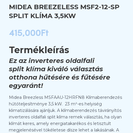
MIDEA BREEZELESS MSF2-12-SP
SPLIT KLÍMA 3,5KW
415,000
Ft
Termékleírás
Ez az inverteres oldalfali
split klíma kiváló választás
otthona hűtésére és fűtésére
egyaránt!
Midea Breezless MSFAAU-12HRFN8 Klímaberendezés
hűtőteljesítménye 3,5 kW. 23 m²-es helyiség
klimatizálására ajánljuk. A klímaberendezés távirányítós
inverteres oldalfali split klíma remek választás, ha olyan
klímát keres, amely energiatakarékos és letisztult
megjelenésével tökéletese dísze lehet a lakásának. A