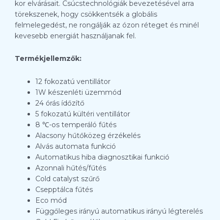
kor elvárásait. Csúcstechnológiák bevezetésével arra
törekszenek, hogy csökkentsék a globális
felmelegedést, ne rongálják az ózon réteget és minél
kevesebb energiát használjanak fel.
Termékjellemzők:
12 fokozatú ventillátor
1W készenléti üzemmód
24 órás ídőzítő
5 fokozatú kültéri ventillátor
8 ℃-os temperáló fűtés
Alacsony hűtőközeg érzékelés
Alvás automata funkció
Automatikus hiba diagnosztikai funkció
Azonnali hűtés/fűtés
Cold catalyst szűrő
Csepptálca fűtés
Eco mód
Függőleges irányú automatikus irányú légterelés