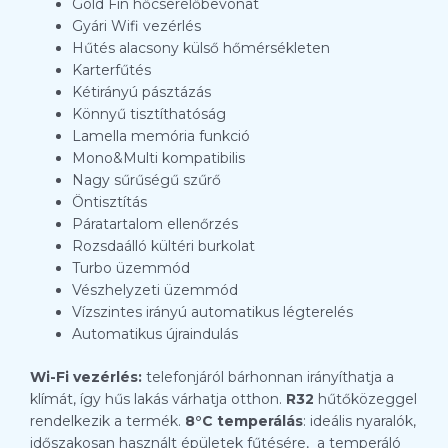
Gold Fin hőcserélőbevonat
Gyári Wifi vezérlés
Hűtés alacsony külső hőmérsékleten
Karterfűtés
Kétirányú pásztázás
Könnyű tisztíthatóság
Lamella memória funkció
Mono&Multi kompatibilis
Nagy sűrűségű szűrő
Öntisztítás
Páratartalom ellenőrzés
Rozsdaálló kültéri burkolat
Turbo üzemmód
Vészhelyzeti üzemmód
Vízszintes irányú automatikus légterelés
Automatikus újraindulás
Wi-Fi vezérlés:
telefonjáról bárhonnan irányíthatja a
klímát, így hűs lakás várhatja otthon.
R32
hűtőközeggel
rendelkezik a termék.
8°C temperálás
: ideális nyaralók,
időszakosan használt épületek fűtésére, a temperáló