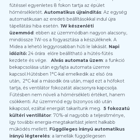
fűtéssel egyenletes 8 fokon tartja az épület
hőmérsékletét.
Automatikus újraindítás
: Az egység
automatikusan az eredeti beállításokkal indul újra
tápellátási hiba esetén.
1W készenléti
üzemmód
: ebben az üzemmódban nagyon alacsony,
mindössze 1W-os a fogyasztása a készüléknek. A
Midea a lehető leggyrosabban hűti le lakását.
Napi
időzítő:
24 órára előre beállítható a hűtés-fűtés
kezdete és vége.
Alvás automata üzem
: a funkció
bekapcsolása után egyfajta automata üzemre
kapcsol.Hűtésben 1°C-kal emelkedik az első óra
után, 2°C-kal a második óra után, majd ezt a hőfokot
tartja, és ventilátor fokozatát alacsonyra kapcsolja.
Fűtésben nem növeli a hőmérsékleti értéket, hanem
csökkenti. Az üzemmód egy bizonyos idő után
kikapcsol, ezáltal energiát takarítunk meg.
5 fokozatú
kültéri ventillátor
: 70%-al nagyobb a teljesítménye,
így további energia-megtakarítást jelent halkabb
működés mellett.
Függőleges irányú automatikus
irányú légterelés
: a lamellák függőlegesen