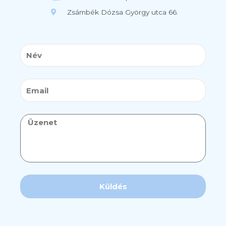
Zsámbék Dózsa György utca 66.
Név
Email
Üzenet
Küldés