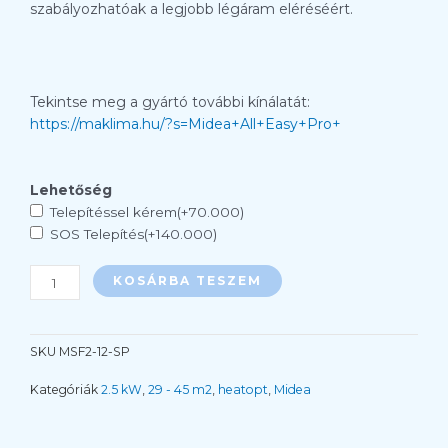
szabályozhatóak a legjobb légáram eléréséért.
Tekintse meg a gyártó további kínálatát:
https://maklima.hu/?s=Midea+All+Easy+Pro+
MIDEA
Lehetőség
BREEZELESS
Telepítéssel kérem(+70.000)
MSF2-
SOS Telepítés(+140.000)
12-
SP
KOSÁRBA TESZEM
SPLIT
KLÍMA
3,5KW
SKU
MSF2-12-SP
mennyiség
Kategóriák
2.5 kW
,
29 - 45 m2
,
heatopt
,
Midea