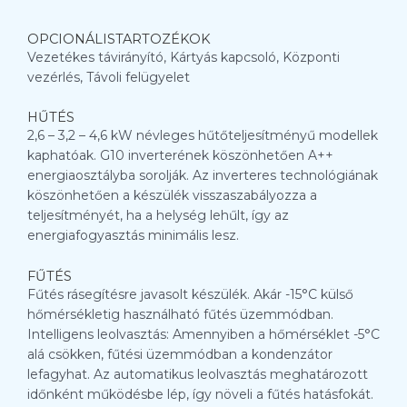
OPCIONÁLISTARTOZÉKOK
Vezetékes távirányító, Kártyás kapcsoló, Központi
vezérlés, Távoli felügyelet
HŰTÉS
2,6 – 3,2 – 4,6 kW névleges hűtőteljesítményű modellek
kaphatóak. G10 inverterének köszönhetően A++
energiaosztályba sorolják. Az inverteres technológiának
köszönhetően a készülék visszaszabályozza a
teljesítményét, ha a helység lehűlt, így az
energiafogyasztás minimális lesz.
FŰTÉS
Fűtés rásegítésre javasolt készülék. Akár -15°C külső
hőmérsékletig használható fűtés üzemmódban.
Intelligens leolvasztás: Amennyiben a hőmérséklet -5°C
alá csökken, fűtési üzemmódban a kondenzátor
lefagyhat. Az automatikus leolvasztás meghatározott
időnként működésbe lép, így növeli a fűtés hatásfokát.