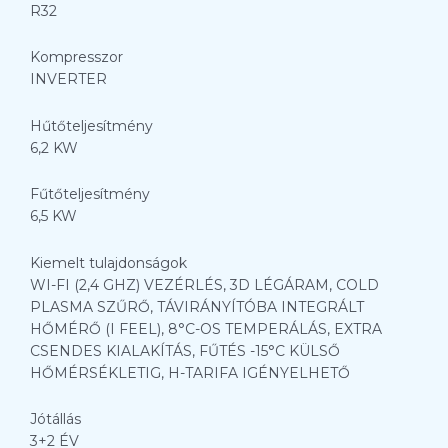
R32
Kompresszor
INVERTER
Hűtőteljesítmény
6,2 KW
Fűtőteljesítmény
6,5 KW
Kiemelt tulajdonságok
WI-FI (2,4 GHZ) VEZÉRLÉS, 3D LÉGÁRAM, COLD
PLASMA SZŰRŐ, TÁVIRÁNYÍTÓBA INTEGRÁLT
HŐMÉRŐ (I FEEL), 8°C-OS TEMPERÁLÁS, EXTRA
CSENDES KIALAKÍTÁS, FŰTÉS -15°C KÜLSŐ
HŐMÉRSÉKLETIG, H-TARIFA IGÉNYELHETŐ
Jótállás
3+2 ÉV