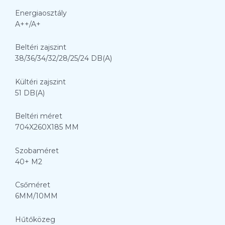
Energiaosztály
A++/A+
Beltéri zajszint
38/36/34/32/28/25/24 DB(A)
Kültéri zajszint
51 DB(A)
Beltéri méret
704X260X185 MM
Szobaméret
40+ M2
Csőméret
6MM/10MM
Hűtőközeg