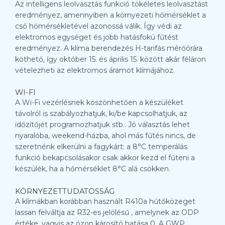
Az intelligens leolvasztás funkció tökéletes leolvasztást
eredményez, amennyiben a környezeti hőmérséklet a
cső hőmérsékletével azonossá válik. Így védi az
elektromos egységet és jobb hatásfokú fűtést
eredményez. A klíma berendezés H-tarifás mérőórára
köthető, így október 15. és április 15. között akár féláron
vételezheti az elektromos áramot klímájához.
WI-FI
A Wi-Fi vezérlésnek köszönhetően a készüléket
távolról is szabályozhatjuk, ki/be kapcsolhatjuk, az
időzítőjét programozhatjuk stb.. Jó választás lehet
nyaralóba, weekend-házba, ahol más fűtés nincs, de
szeretnénk elkerülni a fagykárt: a 8°C temperálás
funkció bekapcsolásakor csak akkor kezd el fűteni a
készülék, ha a hőmérséklet 8°C alá csökken.
KÖRNYEZETTUDATOSSÁG
A klímákban korábban használt R410a hűtőközeget
lassan felváltja az R32-es jelölésű , amelynek az ODP
értéke, vagyis az ózon károsító hatása 0. A GWP