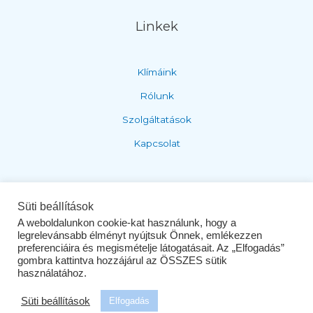
Linkek
Klímáink
Rólunk
Szolgáltatások
Kapcsolat
Adatvédelem és ÁSZF
Süti beállítások
A weboldalunkon cookie-kat használunk, hogy a
legrelevánsabb élményt nyújtsuk Önnek, emlékezzen
Adatvédelem
preferenciáira és megismételje látogatásait. Az „Elfogadás”
gombra kattintva hozzájárul az ÖSSZES sütik
ÁSZF
használatához.
Süti beállítások
Elfogadás