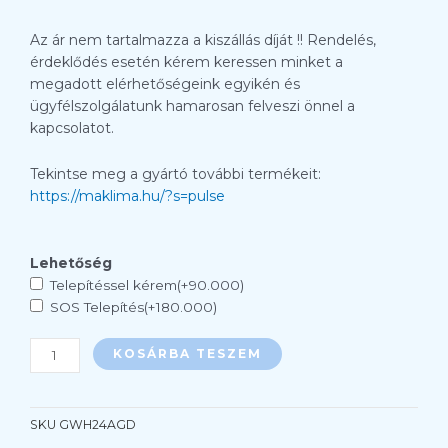
Az ár nem tartalmazza a kiszállás díját !! Rendelés,
érdeklődés esetén kérem keressen minket a
megadott elérhetőségeink egyikén és
ügyfélszolgálatunk hamarosan felveszi önnel a
kapcsolatot.
Tekintse meg a gyártó további termékeit:
https://maklima.hu/?s=pulse
Gree
Lehetőség
Pulse
Telepítéssel kérem(+90.000)
6,2
SOS Telepítés(+180.000)
kw
GWH24AGD
KOSÁRBA TESZEM
oldalfali
split
klíma
SKU
GWH24AGD
szett