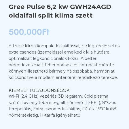
Gree Pulse 6,2 kw GWH24AGD
oldalfali split klíma szett
500,000
Ft
A Pulse klíma kompakt kialakítással, 3D légtereléssel és
extra csendes üzemeléssel emelkedik ki a hűtésre
optimalizált légkondicionálók közül. A beltéri
berendezés matt fehér borítása és kompakt mérete
könnyen illeszthető bármely hálószobába, harmóniát
kölcsönözve a modern enteriőrrel rendelkező terekbe.
KIEMELT TULAJDONSÉGOK
Wi-Fi (2,4 GHz) vezérlés, 3D légáram, Cold plasma
szűrő, Távirányítóba integrált hőmérő (I FEEL), 8°C-os
temperálás, Extra csendes kialakítás, Fűtés -15°C külső
hőmérsékletig, H-tarifa igényelhető