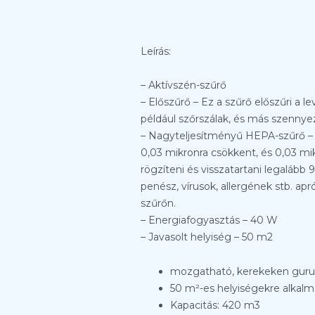
Leírás:
– Aktívszén-szűrő
– Előszűrő – Ez a szűrő előszűri a 
például szőrszálak, és más szennye
– Nagyteljesítményű HEPA-szűrő – 
0,03 mikronra csökkent, és 0,03 m
rögzíteni és visszatartani legalább
penész, vírusok, allergének stb. a
szűrőn.
– Energiafogyasztás – 40 W
– Javasolt helyiség – 50 m2
mozgatható, kerekeken guru
50 m²-es helyiségekre alkalm
Kapacitás: 420 m3