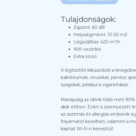
Tulajdonságok:
Zajszint: 60 dB
Helyiségméret: 10-50 m2
Légszállítás: 420 m³/h
Wifi vezérlés
Extra szűrő
A légtisztító kiküszöböli a levegőbe
baktériumok, vírusokat, penész spór
szagokat, például a cigarettákat.
Manapság az időnk több mint 90% -á
akár otthon. Ezért a szennyezett l
az asztmás és allergiás emberek 
folyamatot kezelheti, valamint a mo
kaphat Wi-Fi-n keresztül!