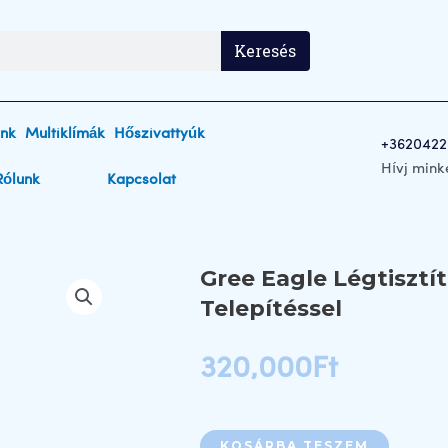
Keresés
ink
Multiklímák
Hőszivattyúk
+3620422
Hívj mink
Rólunk
Kapcsolat
Gree Eagle Légtiszt
Telepítéssel
320,000
Ft
KOSÁRBA TESZEM