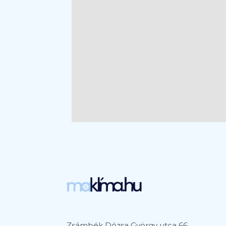
Zsámbék Dózsa György utca 66.