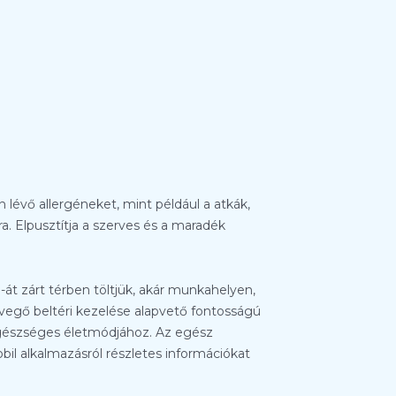
n lévő allergéneket, mint például a atkák,
a. Elpusztítja a szerves és a maradék
t zárt térben töltjük, akár munkahelyen,
evegő beltéri kezelése alapvető fontosságú
egészséges életmódjához. Az egész
bil alkalmazásról részletes információkat