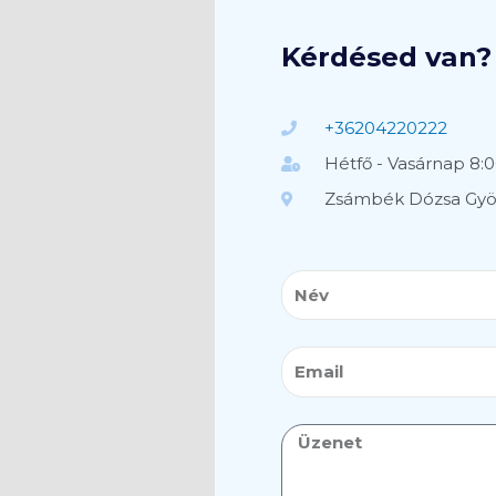
Kérdésed van? 
+36204220222
Hétfő - Vasárnap 8:0
Zsámbék Dózsa Györ
Név
Email
Üzenet