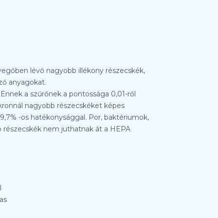
levegőben lévő nagyobb illékony részecskék,
ző anyagokat.
Ennek a szűrőnek a pontossága 0,01-ről
ikronnál nagyobb részecskéket képes
 99,7% -os hatékonysággal. Por, baktériumok,
pró részecskék nem juthatnak át a HEPA
l
as