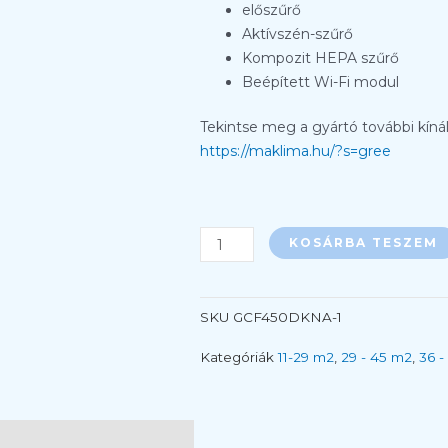
előszűrő
Aktívszén-szűrő
Kompozit HEPA szűrő
Beépített Wi-Fi modul
Tekintse meg a gyártó további kínál
https://maklima.hu/?s=gree
Gree
Eagle
KOSÁRBA TESZEM
Légtisztító
GCF450DKNA
Telepítéssel
SKU
GCF450DKNA-1
mennyiség
Kategóriák
11-29 m2
,
29 - 45 m2
,
36 -