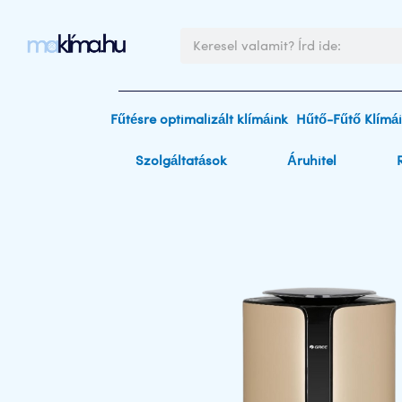
Skip
to
Keresés
content
Fűtésre optimalizált klímáink
Hűtő-Fűtő Klímá
Szolgáltatások
Áruhitel