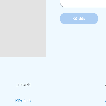
Küldés
Linkek
Klímáink