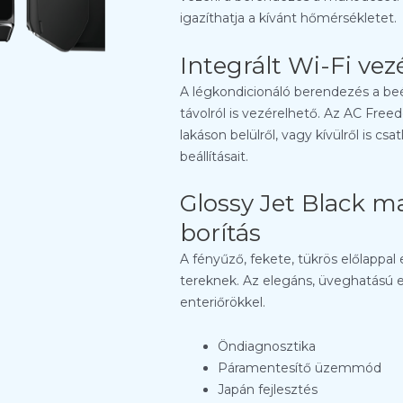
igazíthatja a kívánt hőmérsékletet.
Integrált Wi-Fi vez
A légkondicionáló berendezés a beé
távolról is vezérelhető. Az AC Fre
lakáson belülről, vagy kívülről is c
beállításait.
Glossy Jet Black m
borítás
A fényűző, fekete, tükrös előlappal 
tereknek. Az elegáns, üveghatású 
enteriőrökkel.
Öndiagnosztika
Páramentesítő üzemmód
Japán fejlesztés