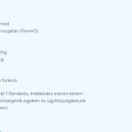
mmód
mozgatás (Flow4D)
etig
eg
 funkció
íját !! Rendelés, érdeklődés esetén kérem
tőségeink egyikén és ügyfélszolgálatunk
atot.