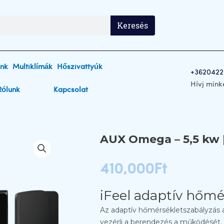
Keresés
ink
Multiklímák
Hőszivattyúk
+3620422
Hívj mink
Rólunk
Kapcsolat
AUX Omega – 5,5 kw |
410,000
Ft
iFeel adaptív hőmé
Az adaptív hőmérsékletszabályzás a
vezérli a berendezés a működését. 