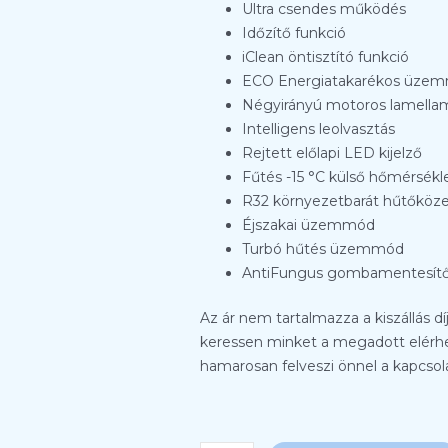
Ultra csendes működés
Időzítő funkció
iClean öntisztító funkció
ECO Energiatakarékos üze
Négyirányú motoros lamella
Intelligens leolvasztás
Rejtett előlapi LED kijelző
Fűtés -15 °C külső hőmérsékl
R32 környezetbarát hűtőköz
Éjszakai üzemmód
Turbó hűtés üzemmód
AntiFungus gombamentesítő
Az ár nem tartalmazza a kiszállás d
keressen minket a megadott elérhe
hamarosan felveszi önnel a kapcsol
AUX