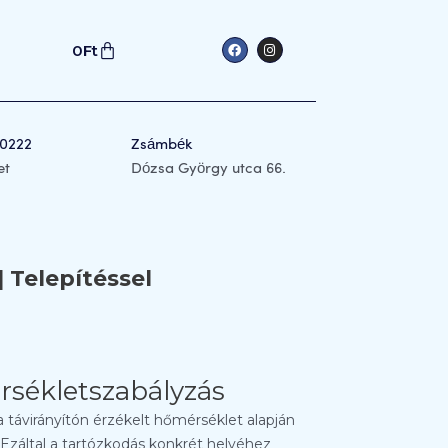
Kosár
F
I
0
Ft
a
n
c
s
e
t
b
a
o
g
o
r
k
a
0222
Zsámbék
m
et
Dózsa György utca 66.
 Telepítéssel
rsékletszabályzás
 távirányítón érzékelt hőmérséklet alapján
Ezáltal a tartózkodás konkrét helyéhez