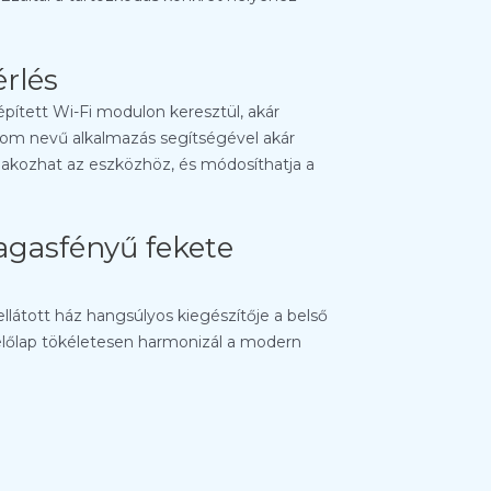
érlés
pített Wi-Fi modulon keresztül, akár
edom nevű alkalmazás segítségével akár
satlakozhat az eszközhöz, és módosíthatja a
agasfényű fekete
ellátott ház hangsúlyos kiegészítője a belső
előlap tökéletesen harmonizál a modern