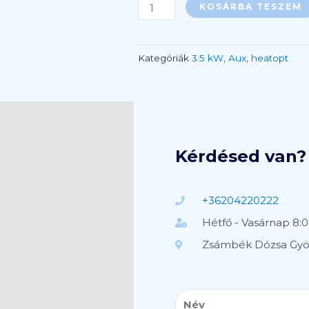
Omega
KOSÁRBA TESZEM
-
5,5
kw
Kategóriák
3.5 kW
,
Aux
,
heatopt
|
Telepítéssel
mennyiség
Kérdésed van? 
+36204220222
Hétfő - Vasárnap 8:0
Zsámbék Dózsa Györ
Név