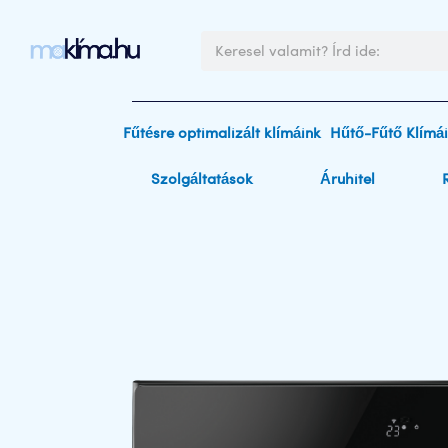
Skip
to
Keresés
content
Fűtésre optimalizált klímáink
Hűtő-Fűtő Klímá
Szolgáltatások
Áruhitel