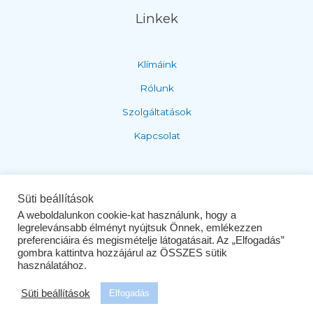
Linkek
Klímáink
Rólunk
Szolgáltatások
Kapcsolat
Adatvédelem és ÁSZF
Süti beállítások
A weboldalunkon cookie-kat használunk, hogy a
legrelevánsabb élményt nyújtsuk Önnek, emlékezzen
Adatvédelem
preferenciáira és megismételje látogatásait. Az „Elfogadás”
gombra kattintva hozzájárul az ÖSSZES sütik
ÁSZF
használatához.
Süti beállítások
Elfogadás