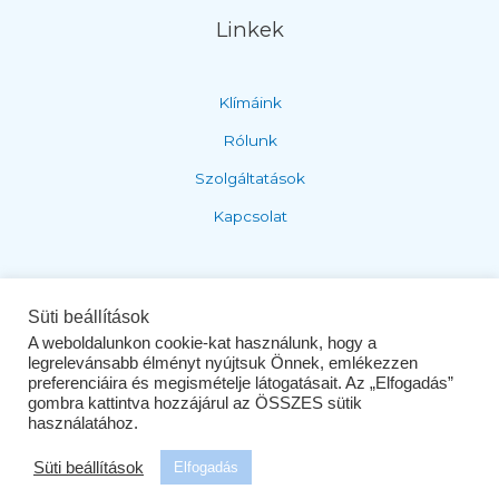
Linkek
Klímáink
Rólunk
Szolgáltatások
Kapcsolat
Adatvédelem és ÁSZF
Süti beállítások
A weboldalunkon cookie-kat használunk, hogy a
legrelevánsabb élményt nyújtsuk Önnek, emlékezzen
Adatvédelem
preferenciáira és megismételje látogatásait. Az „Elfogadás”
gombra kattintva hozzájárul az ÖSSZES sütik
ÁSZF
használatához.
Süti beállítások
Elfogadás