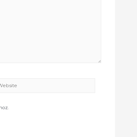
bsite
hoz.