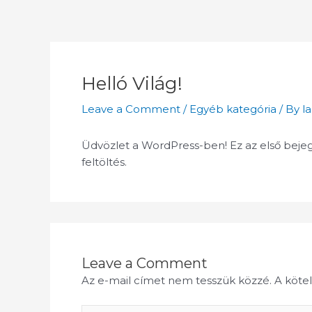
Skip
to
content
Helló Világ!
Leave a Comment
/
Egyéb kategória
/ By
l
Üdvözlet a WordPress-ben! Ez az első bejegy
feltöltés.
Leave a Comment
Az e-mail címet nem tesszük közzé.
A köte