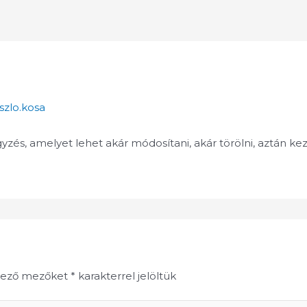
aszlo.kosa
zés, amelyet lehet akár módosítani, akár törölni, aztán kez
lező mezőket
*
karakterrel jelöltük