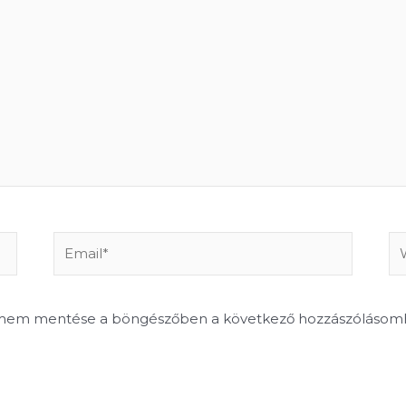
Email*
We
ímem mentése a böngészőben a következő hozzászólásom