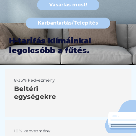
Vásárlás most!
Karbantartás/Telepítés
H-tarifás klímáinkal
legolcsóbb a fűtés.
8-35% kedvezmény
Beltéri
egységekre
10% kedvezmény