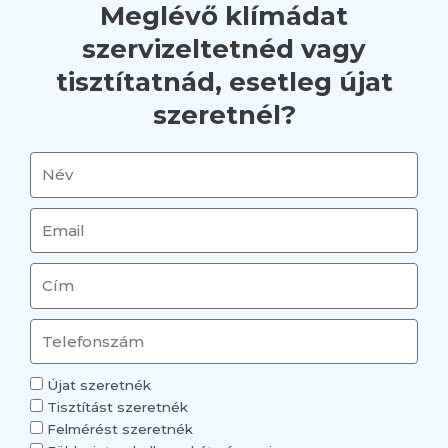
Meglévő klímádat
szervizeltetnéd vagy
tisztítatnád, esetleg újat
szeretnél?
N
é
v
E
m
a
C
i
í
l
m
T
e
l
K
Újat szeretnék
e
l
Tisztítást szeretnék
f
í
Felmérést szeretnék
o